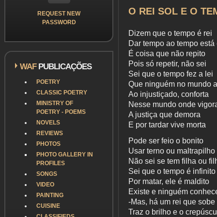
O REI SOL E O T
REQUEST NEW
PASSWORD
Dizem que o tempo é rei
Dar tempo ao tempo está 
É coisa que não repito
Pois só repetir, não sei
WAF
PUBLICAÇÕES
Sei que o tempo fez a lei
POETRY
Que ninguém no mundo a
CLASSIC POETRY
Ao injustiçado, conforta
MINISTRY OF
Nesse mundo onde vigor
POETRY - POEMS
A justiça que demora
NOVELS
E por tardar vive morta
REVIEWS
Pode ser feio o bonito
PHOTOS
Usar terno ou maltrapilho
PHOTO GALLERY IN
Não sei se tem filha ou fil
PROFILES
Sei que o tempo é infinito
SONGS
Por matar, ele é maldito
VIDEO
Existe e ninguém conhec
PAINTING
-Mas, há um rei que sobe
CUISINE
Traz o brilho e o crepúscu
CLASSIFIEDS