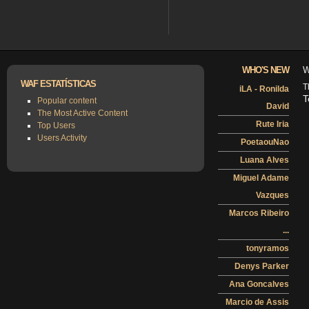
WHO'S NEW
W
WAF ESTATÍSTICAS
T
iLA - Ronilda
T
Popular content
David
The Most Active Content
Rute Iria
Top Users
Users Activity
PoetaouNao
Luana Alves
Miguel Adame
Vazques
Marcos Ribeiro
...
tonyramos
Denys Parker
Ana Goncalves
Marcio de Assis