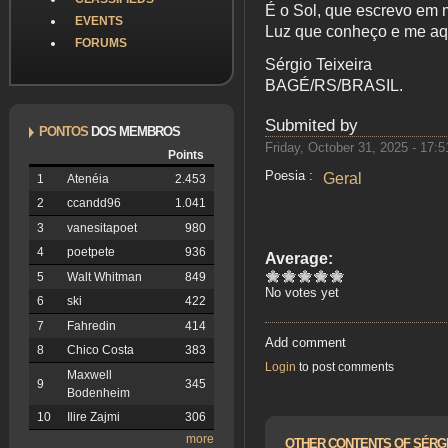
É o Sol, que escrevo em 
EVENTS
Luz que conheço e me aq
FORUMS
Sérgio Teixeira
BAGÉ/RS/BRASIL.
Submited by
PONTOS
DOS MEMBROS
Friday, October 31, 2025 - 17:5
Points
Poesia :
Geral
1
Atenéia
2.453
2
ccandd96
1.041
3
vanesitapoet
980
4
poetpete
936
Average:
5
Walt Whitman
849
No votes yet
6
ski
422
7
Fahredin
414
Add comment
8
Chico Costa
383
Login
to post comments
Maxwell
9
345
Bodenheim
10
Ilire Zajmi
306
more
OTHER CONTENTS OF SÉRGI