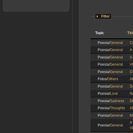
Filter
Topic
Tit
Poesia/
General
C
Poesia/
General
A
Poesia/
General
A
Poesia/
General
V
Poesia/
General
O
Fotos/
Others
A
Poesia/
General
S
Poesia/
Love
N
Poesia/
Sadness
D
Poesia/
Thoughts
A
Poesia/
General
M
A
Poesia/
General
V