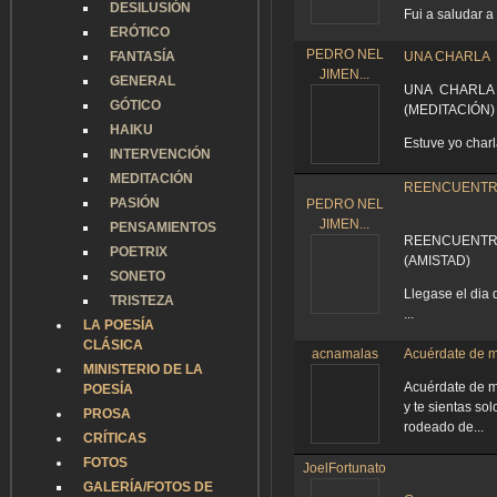
DESILUSIÓN
Fui a saludar a
ERÓTICO
PEDRO NEL
FANTASÍA
UNA CHARLA
JIMEN...
GENERAL
UNA CHARLA
GÓTICO
(MEDITACIÓN)
HAIKU
Estuve yo charl
INTERVENCIÓN
MEDITACIÓN
REENCUENT
PASIÓN
PEDRO NEL
JIMEN...
PENSAMIENTOS
REENCUENTR
POETRIX
(AMISTAD)
SONETO
Llegase el dia 
TRISTEZA
...
LA POESÍA
CLÁSICA
acnamalas
Acuérdate de m
MINISTERIO DE LA
Acuérdate de m
POESÍA
y te sientas sol
PROSA
rodeado de...
CRÍTICAS
FOTOS
JoelFortunato
GALERÍA/FOTOS DE