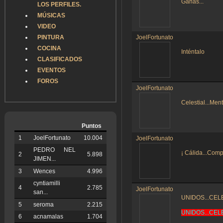
Ganas...
LOS PERFILES.
MÚSICAS
VIDEO
PINTURA
JoelFortunato
COCINA
Inténtalo
CLASIFICADOS
EVENTOS
FOROS
JoelFortunato
Celestial...Men
Puntos
1
JoelFortunato
10.004
JoelFortunato
PEDRO NEL
¡ Cálida...Comp
2
5.898
JIMEN...
3
Wences
4.996
cyntiamilli
4
2.785
JoelFortunato
san...
UNIDOS...CEL
5
seroma
2.215
UNIDOS...CELES
6
acnamalas
1.704