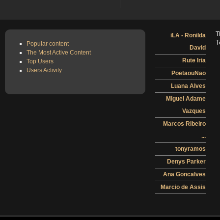
T
iLA - Ronilda
T
Popular content
David
The Most Active Content
Rute Iria
Top Users
Users Activity
PoetaouNao
Luana Alves
Miguel Adame
Vazques
Marcos Ribeiro
...
tonyramos
Denys Parker
Ana Goncalves
Marcio de Assis