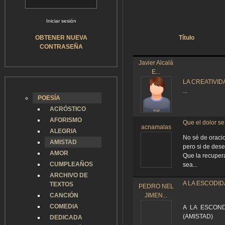
OBTENER NUEVA
Título
CONTRASEÑA
Javier Alcalá
E...
LA CREATIVID
...
POESÍA
ACRÓSTICO
AFORISMO
Que el dolor se
acnamalas
ALEGRIA
No sé de oraci
AMISTAD
pero si de dese
AMOR
Que la recuper
CUMPLEAÑOS
sea...
ARCHIVO DE
A LA ESCODID
TEXTOS
PEDRO NEL
CANCIÓN
JIMEN...
COMEDIA
A LA ESCOND
(AMISTAD)
DEDICADA