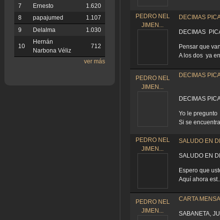
7
Ernesto
1.620
PEDRO NEL
DECIMAS PICA
8
papajumed
1.107
JIMEN...
9
Delalma
1.030
DECIMAS PICA
Hernán
10
712
Pensar que van
Narbona Véliz
A los dos ya en.
ver más
DECIMAS PIC
PEDRO NEL
JIMEN...
DECIMAS PIC
Yo le pregunto 
Si se encuentra
PEDRO NEL
SALUDO EN D
JIMEN...
SALUDO EN D
Espero que uste
Aquí ahora est..
CARTA MENSA
PEDRO NEL
JIMEN...
SABANETA, JUL