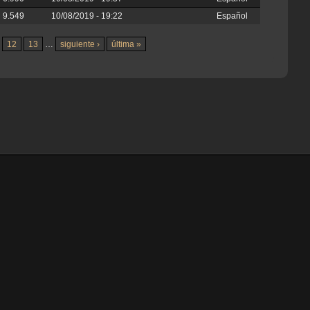
9.549
10/08/2019 - 19:22
Español
12
13
…
siguiente ›
última »