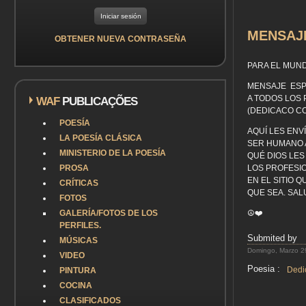
MENSAJ
OBTENER NUEVA CONTRASEÑA
PARA EL MUN
MENSAJE ESP
A TODOS LOS 
WAF
PUBLICAÇÕES
(DEDICACO C
POESÍA
AQUÍ LES ENV
LA POESÍA CLÁSICA
SER HUMANO 
MINISTERIO DE LA POESÍA
QUÉ DIOS LES
PROSA
LOS PROFESIO
EN EL SITIO Q
CRÍTICAS
QUE SEA. SAL
FOTOS
GALERÍA/FOTOS DE LOS
☮️❤️
PERFILES.
Submited by
MÚSICAS
Domingo, Marzo 29
VIDEO
Poesia :
Dedi
PINTURA
COCINA
CLASIFICADOS