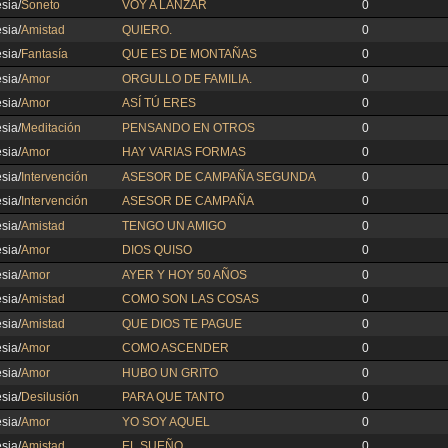
sia/
Soneto
VOY A LANZAR
0
sia/
Amistad
QUIERO.
0
sia/
Fantasía
QUE ES DE MONTAÑAS
0
sia/
Amor
ORGULLO DE FAMILIA.
0
sia/
Amor
ASÍ TÚ ERES
0
sia/
Meditación
PENSANDO EN OTROS
0
sia/
Amor
HAY VARIAS FORMAS
0
sia/
Intervención
ASESOR DE CAMPAÑA SEGUNDA
0
sia/
Intervención
ASESOR DE CAMPAÑA
0
sia/
Amistad
TENGO UN AMIGO
0
sia/
Amor
DIOS QUISO
0
sia/
Amor
AYER Y HOY 50 AÑOS
0
sia/
Amistad
COMO SON LAS COSAS
0
sia/
Amistad
QUE DIOS TE PAGUE
0
sia/
Amor
COMO ASCENDER
0
sia/
Amor
HUBO UN GRITO
0
sia/
Desilusión
PARA QUE TANTO
0
sia/
Amor
YO SOY AQUEL
0
sia/
Amistad
EL SUEÑO
0