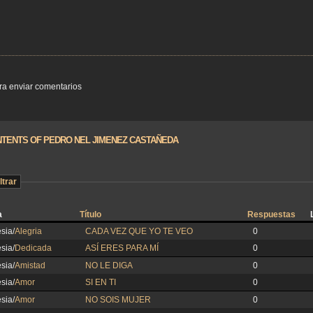
a enviar comentarios
TENTS OF PEDRO NEL JIMENEZ CASTAÑEDA
ltrar
a
Título
Respuestas
sia/
Alegria
CADA VEZ QUE YO TE VEO
0
sia/
Dedicada
ASÍ ERES PARA MÍ
0
sia/
Amistad
NO LE DIGA
0
sia/
Amor
SI EN TI
0
sia/
Amor
NO SOIS MUJER
0