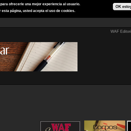
s para ofrecerle una mejor experiencia al usuario.
OK esto
r esta página, usted acepta el uso de cookies.
WAF Editori