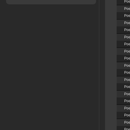
Poe
Poe
Poe
Poe
Poe
Poe
Poe
Poe
Poe
Poe
Poe
Poe
Poe
Poe
Poe
Poe
Poe
Poe
Poe