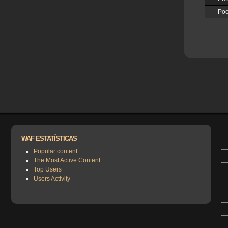
Poe
WAF ESTATÍSTICAS
Popular content
The Most Active Content
Top Users
Users Activity