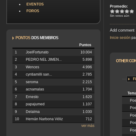
EVENTOS
Promedio:
FOROS
Sin votos aún
Add comment
Inicie sesión
par
PONTOS
DOS MEMBROS
Puntos
1
JoelFortunato
10.004
2
PEDRO NEL JIMEN...
5.898
OTHER CON
3
Wences
4.996
4
cyntiamilli san...
2.785
Fi
5
seroma
2.215
6
acnamalas
1.704
Tem
7
Ernesto
1.620
Poe
8
papajumed
1.107
Poe
9
Delalma
1.030
Poe
10
Hernán Narbona Véliz
712
Poe
ver más
Poe