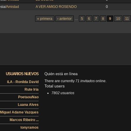
sia/
Amistad
A VER AMIGO ROSENDO
0
« primera
‹ anterior
…
5
6
7
8
9
10
11
USUARIOS NUEVOS
Quién está en línea
There are currently
71 invitados
online.
iLA - Ronilda David
Total users
Rute Iria
7802 usuarios
PoetaouNao
Luana Alves
Miguel Adame Vazques
Marcos Ribeiro ...
tonyramos