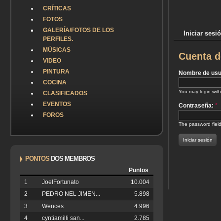
CRÍTICAS
FOTOS
GALERÍA/FOTOS DE LOS
Iniciar sesi
PERFILES.
MÚSICAS
Cuenta d
VIDEO
PINTURA
Nombre de usua
COCINA
You may login with
CLASIFICADOS
EVENTOS
Contraseña:
*
FOROS
The password field
PONTOS
DOS MEMBROS
Puntos
1
JoelFortunato
10.004
2
PEDRO NEL JIMEN...
5.898
3
Wences
4.996
4
cyntiamilli san...
2.785