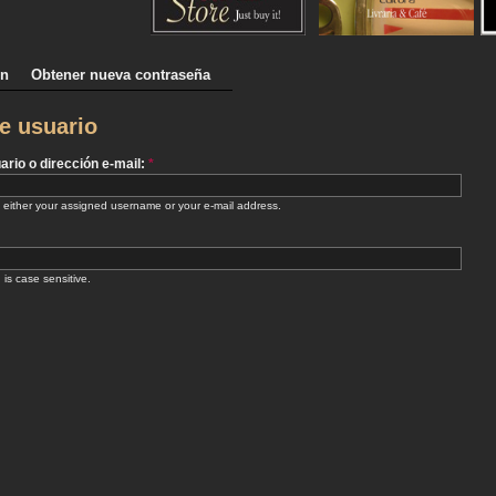
ón
Obtener nueva contraseña
e usuario
rio o dirección e-mail:
*
 either your assigned username or your e-mail address.
 is case sensitive.