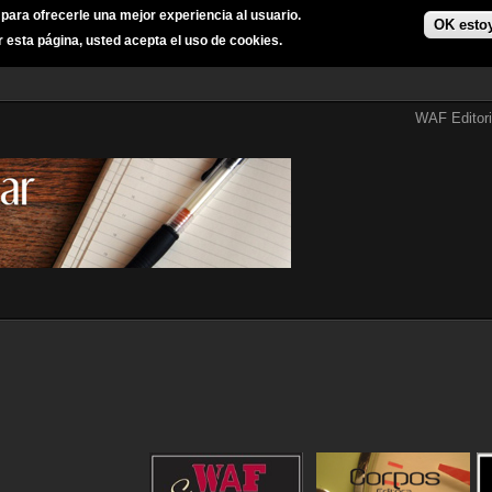
s para ofrecerle una mejor experiencia al usuario.
OK esto
r esta página, usted acepta el uso de cookies.
WAF Editori