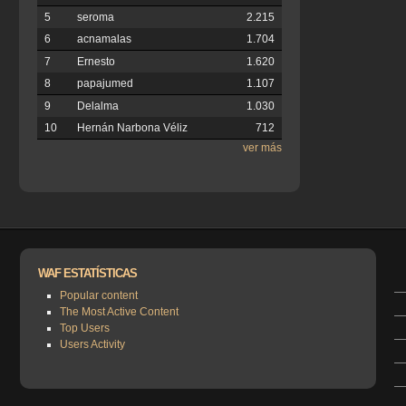
5
seroma
2.215
6
acnamalas
1.704
7
Ernesto
1.620
8
papajumed
1.107
9
Delalma
1.030
10
Hernán Narbona Véliz
712
ver más
WAF ESTATÍSTICAS
Popular content
The Most Active Content
Top Users
Users Activity