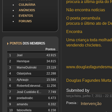
procura a última gota do 
CULINÁRIA
Não encontra notícias
ANÚNCIOS
EVENTOS
O poeta perambula
FORUMS
procura o último ato de D
Encontra
Uma criança toda molha
PONTOS
DOS MEMBROS
vendendo chicletes.
Pontos
1
Joel
43.915
2
Henrique
34.815
www.douglasfagundesmu
3
MarneDulinski
23.119
4
Odairjsilva
22.288
5
AjAraujo
15.584
Douglas Fagundes Murta
6
RobertoEstevesd...
11.256
Submited by
7
José Custódio E...
7.749
terça-feira, junho 7, 2011 - 22:1
8
poetadoabc
6.473
Poesia :
Intervenção
9
amandu
6.332
10
fabiovillela
6.158