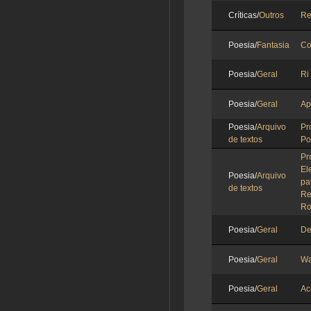
Críticas/
Outros
Re
Poesia/
Fantasia
Co
Poesia/
Geral
Ri
Poesia/
Geral
Ap
Poesia/
Arquivo
Pr
de textos
Po
Pr
El
Poesia/
Arquivo
pa
de textos
R
Ro
Poesia/
Geral
De
Poesia/
Geral
Wa
Poesia/
Geral
Ac