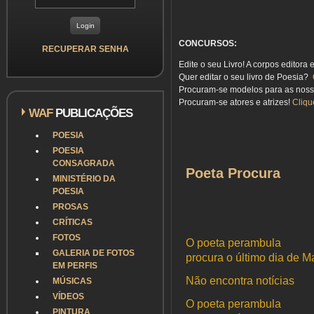
CONCURSOS:
RECUPERAR SENHA
Edite o seu Livro! A corpos editora 
Quer editar o seu livro de Poesia?
Procuram-se modelos para as nos
Procuram-se atores e atrizes!
Cliqu
WAF
PUBLICAÇÕES
POESIA
POESIA
CONSAGRADA
Poeta Procura
MINISTÉRIO DA
POESIA
PROSAS
CRÍTICAS
FOTOS
O poeta perambula
GALERIA DE FOTOS
procura o último dia de M
EM PERFIS
Não encontra notícias
MÚSICAS
VÍDEOS
O poeta perambula
PINTURA