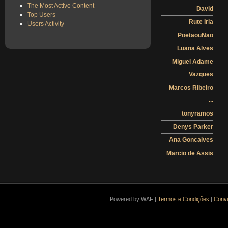
The Most Active Content
David
Top Users
Rute Iria
Users Activity
PoetaouNao
Luana Alves
Miguel Adame
Vazques
Marcos Ribeiro
...
tonyramos
Denys Parker
Ana Goncalves
Marcio de Assis
Powered by WAF |
Termos e Condições
|
Convi