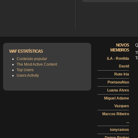
NOVOS
Q
MEMBROS
WAF ESTATÍSTICAS
T
T
iLA - Ronilda
Conteúdo popular
The Most Active Content
David
Top Users
Rute Iria
Users Activity
PoetaouNao
Luana Alves
Miguel Adame
Vazques
Marcos Ribeiro
...
tonyramos
Denys Parker