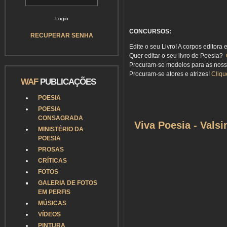
CONCURSOS:
RECUPERAR SENHA
Edite o seu Livro! A corpos editora 
Quer editar o seu livro de Poesia?
Procuram-se modelos para as nos
Procuram-se atores e atrizes!
Cliqu
WAF
PUBLICAÇÕES
POESIA
POESIA
CONSAGRADA
Viva Poesia - Vals
MINISTÉRIO DA
POESIA
PROSAS
CRÍTICAS
FOTOS
GALERIA DE FOTOS
EM PERFIS
MÚSICAS
VÍDEOS
PINTURA