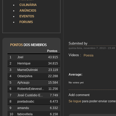
CULINÁRIA
ANÚNCIOS
EVENTOS
FORUMS
Submited by
PONTOS
DOS MEMBROS
quinta-feira, novembro 7, 2013 - 15:48
Pontos
Videos :
Poesia
1
Joel
43.915
2
Henrique
34.815
3
MarneDulinski
23.119
Average:
4
Odairjsilva
22.288
5
AjAraujo
15.584
No votes yet
6
RobertoEstevesd...
11.256
Add comment
7
José Custódio E...
7.749
Se logue
para poder enviar come
8
poetadoabc
6.473
9
amandu
6.332
10
fabiovillela
6.158