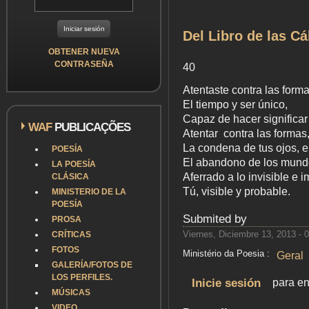
Del Libro de las Cá
OBTENER NUEVA
CONTRASEÑA
40
Atentaste contra las forma
El tiempo y ser único,
Capaz de hacer significar 
WAF
PUBLICAÇÕES
Atentar contra las formas
La condena de tus ojos, e
POESÍA
El abandono de los mun
LA POESÍA
Aferrado a lo invisible e 
CLÁSICA
Tú, visible y probable.
MINISTERIO DE LA
POESÍA
Submited by
PROSA
Viernes, Diciembre 13, 2013 - 
CRÍTICAS
FOTOS
Ministério da Poesia :
Geral
GALERÍA/FOTOS DE
LOS PERFILES.
Inicie sesión
para en
MÚSICAS
VIDEO