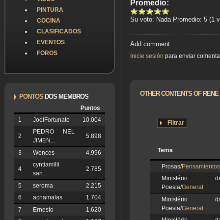
Promedio:
PINTURA
Su voto:
Nada
Promedio:
5
(
1
v
COCINA
CLASIFICADOS
EVENTOS
Add comment
FOROS
Inicie sesión
para enviar comenta
OTHER CONTENTS OF RENE
PONTOS
DOS MEMBROS
Puntos
1
JoelFortunato
10.004
Filtrar
PEDRO NEL
2
5.898
JIMEN...
Tema
3
Wences
4.996
cyntiamilli
Prosas/
Pensamientos
4
2.785
san...
Ministério d
5
seroma
2.215
Poesia/
General
6
acnamalas
1.704
Ministério d
Poesia/
General
7
Ernesto
1.620