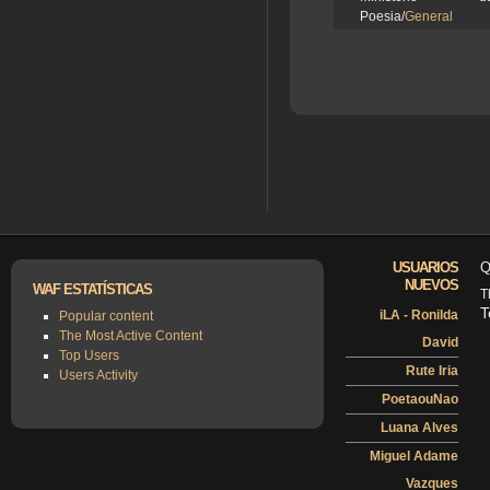
Poesia/
General
USUARIOS
Q
NUEVOS
WAF ESTATÍSTICAS
T
T
iLA - Ronilda
Popular content
The Most Active Content
David
Top Users
Rute Iria
Users Activity
PoetaouNao
Luana Alves
Miguel Adame
Vazques