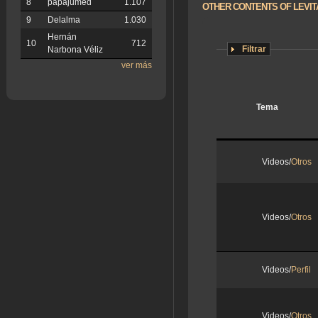
8
papajumed
1.107
OTHER CONTENTS OF LEVIT
9
Delalma
1.030
Hernán
10
712
Filtrar
Narbona Véliz
ver más
Tema
Videos/
Otros
Videos/
Otros
Videos/
Perfil
Videos/
Otros