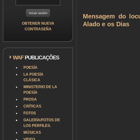
Mensagem do locu
Alado e os Dias
OBTENER NUEVA
CONTRASEÑA
WAF
PUBLICAÇÕES
POESÍA
LA POESÍA
CLÁSICA
MINISTERIO DE LA
POESÍA
PROSA
CRÍTICAS
FOTOS
GALERÍA/FOTOS DE
LOS PERFILES.
MÚSICAS
VIDEO