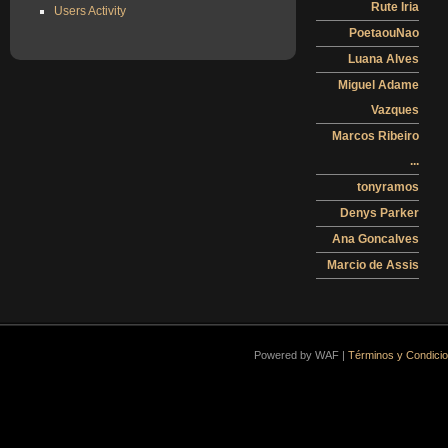
Rute Iria
Users Activity
PoetaouNao
Luana Alves
Miguel Adame
Vazques
Marcos Ribeiro
...
tonyramos
Denys Parker
Ana Goncalves
Marcio de Assis
Powered by WAF |
Términos y Condici