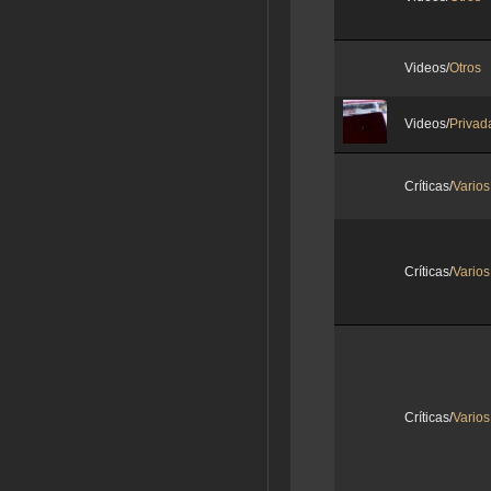
Videos/
Otros
Videos/
Privad
Críticas/
Varios
Críticas/
Varios
Críticas/
Varios