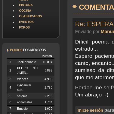
COMENTA
PINTURA
COCINA
CLASIFICADOS
EVENTOS
Re: ESPER
FOROS
Enviado por
Manue
Díficil poema 
estrada...
PONTOS
DOS MEMBROS
Espero pacien
Puntos
canto, encanto
1
JoelFortunato
10.004
PEDRO NEL
sumisso da dita
2
5.898
JIMEN...
que me atormen
3
Wences
4.996
cyntiamilli
Perdoe-me se fa
4
2.785
san...
Um abraço :-)
5
seroma
2.215
6
acnamalas
1.704
7
Ernesto
1.620
para
Inicie sesión