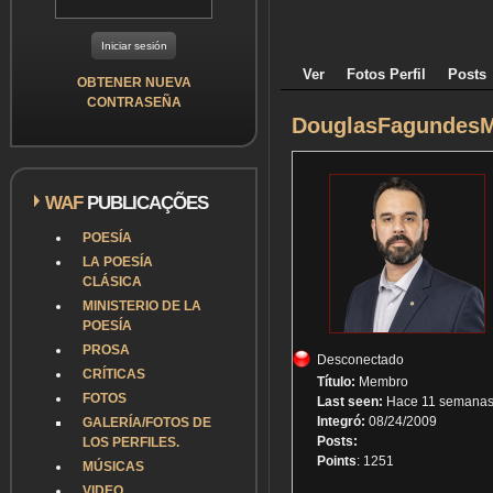
Ver
Fotos Perfil
Posts
OBTENER NUEVA
CONTRASEÑA
DouglasFagundesM
WAF
PUBLICAÇÕES
POESÍA
LA POESÍA
CLÁSICA
MINISTERIO DE LA
POESÍA
PROSA
Desconectado
CRÍTICAS
Título:
Membro
FOTOS
Last seen:
Hace 11 semanas 
Integró:
08/24/2009
GALERÍA/FOTOS DE
Posts:
LOS PERFILES.
Points
: 1251
MÚSICAS
VIDEO