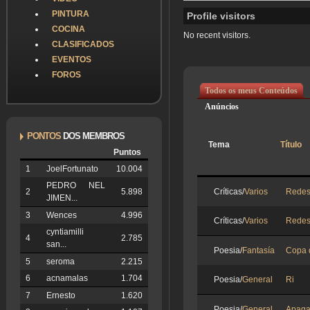
PINTURA
Profile visitors
COCINA
No recent visitors.
CLASIFICADOS
EVENTOS
FOROS
Todos os meus Conteúdos
Anúncios
PONTOS
DOS MEMBROS
Tema
Título
Puntos
1
JoelFortunato
10.004
PEDRO NEL
Críticas/
Varios
Redes 
2
5.898
JIMEN...
3
Wences
4.996
Críticas/
Varios
Redes 
cyntiamilli
4
2.785
san...
Poesia/
Fantasía
Copa 
5
seroma
2.215
6
acnamalas
1.704
Poesia/
General
Ri
7
Ernesto
1.620
Poesia/
General
Apaga