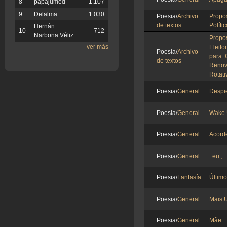
8
papajumed
1.107
9
Delalma
1.030
Poesia/
Archivo
Prop
de textos
Políti
Hernán
10
712
Narbona Véliz
Propo
ver más
Eleit
Poesia/
Archivo
para 
de textos
Ren
Rotati
Poesia/
General
Despi
Poesia/
General
Wake
Poesia/
General
Acord
Poesia/
General
. eu ,
Poesia/
Fantasía
Último
Poesia/
General
Mais 
Poesia/
General
Mãe