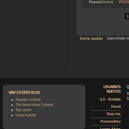
Poesia/
General
PRES
1
Inicie sesión
para enviar c
USUARIOS
Q
NUEVOS
WAF ESTATÍSTICAS
T
T
iLA - Ronilda
Popular content
The Most Active Content
David
Top Users
Rute Iria
Users Activity
PoetaouNao
Luana Alves