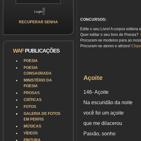
CONCURSOS:
RECUPERAR SENHA
Edite o seu Livro! A corpos editora 
Quer editar o seu livro de Poesia?
Procuram-se modelos para as nos
Procuram-se atores e atrizes!
Cliqu
WAF
PUBLICAÇÕES
POESIA
POESIA
CONSAGRADA
Açoite
MINISTÉRIO DA
POESIA
146- Açoite
PROSAS
CRÍTICAS
Na escuridão da noite
FOTOS
você foi um açoite
GALERIA DE FOTOS
EM PERFIS
que me dilacerou
MÚSICAS
VÍDEOS
Paixão, sonho
PINTURA