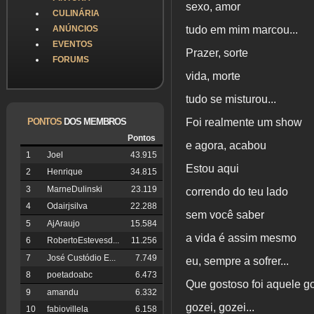
sexo, amor
CULINÁRIA
ANÚNCIOS
tudo em mim marcou...
EVENTOS
Prazer, sorte
FORUMS
vida, morte
tudo se misturou...
PONTOS
DOS MEMBROS
Foi realmente um show
Pontos
e agora, acabou
1
Joel
43.915
Estou aqui
2
Henrique
34.815
3
MarneDulinski
23.119
correndo do teu lado
4
Odairjsilva
22.288
sem você saber
5
AjAraujo
15.584
a vida é assim mesmo
6
RobertoEstevesd...
11.256
7
José Custódio E...
7.749
eu, sempre a sofrer...
8
poetadoabc
6.473
Que gostoso foi aquele g
9
amandu
6.332
gozei, gozei...
10
fabiovillela
6.158