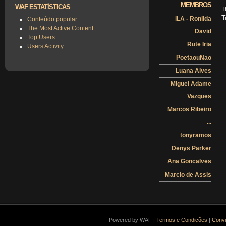
MEMBROS
WAF ESTATÍSTICAS
T
T
iLA - Ronilda
Conteúdo popular
The Most Active Content
David
Top Users
Rute Iria
Users Activity
PoetaouNao
Luana Alves
Miguel Adame
Vazques
Marcos Ribeiro
...
tonyramos
Denys Parker
Ana Goncalves
Marcio de Assis
Powered by WAF |
Termos e Condições
|
Convi