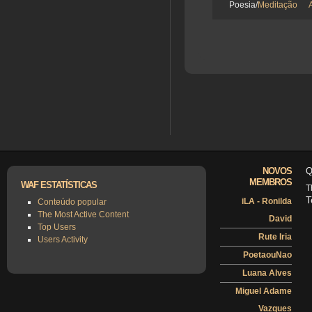
Poesia/
Meditação
NOVOS
Q
MEMBROS
WAF ESTATÍSTICAS
T
T
iLA - Ronilda
Conteúdo popular
The Most Active Content
David
Top Users
Rute Iria
Users Activity
PoetaouNao
Luana Alves
Miguel Adame
Vazques