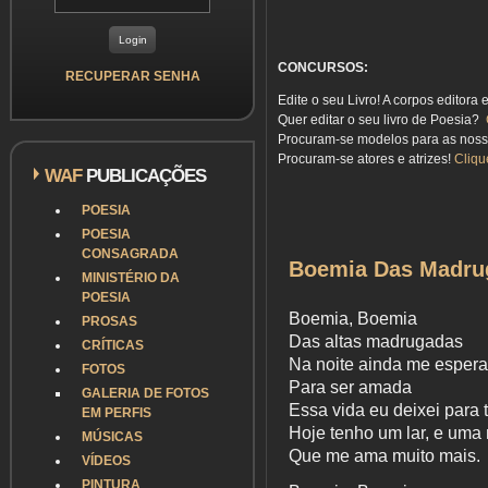
CONCURSOS:
RECUPERAR SENHA
Edite o seu Livro! A corpos editora 
Quer editar o seu livro de Poesia?
Procuram-se modelos para as nos
Procuram-se atores e atrizes!
Cliqu
WAF
PUBLICAÇÕES
POESIA
POESIA
CONSAGRADA
Boemia Das Madru
MINISTÉRIO DA
POESIA
Boemia, Boemia
PROSAS
Das altas madrugadas
CRÍTICAS
Na noite ainda me espera
FOTOS
Para ser amada
GALERIA DE FOTOS
Essa vida eu deixei para 
EM PERFIS
Hoje tenho um lar, e uma 
MÚSICAS
Que me ama muito mais.
VÍDEOS
PINTURA