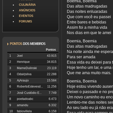
Boemia, Boemia
CULINÁRIA
Das altas madrugadas
ANÚNCIOS
Das noites enluaradas
EVENTOS
Que com você eu passei
FORUMS
Entre bares e bebidas
Assim foi a minha vida
Nos dias em que te amei
Boemia, Boemia
PONTOS
DOS MEMBROS
Das altas madrugadas
Pontos
Na noite ainda me espera
1
Joel
43.915
Para ser amada
Essa vida eu deixei para 
2
Henrique
34.815
Hoje tenho um lar, e uma 
3
MarneDulinski
23.119
Que me ama muito mais.
4
Odairjsilva
22.288
5
AjAraujo
15.584
Boemia, Boemia
Hoje estou vivendo ausen
6
RobertoEstevesd...
11.256
Deixei o passado e no pr
7
José Custódio E...
7.749
Um novo caminho eu enco
8
poetadoabc
6.473
Lembro-me das noites se
9
amandu
6.332
Ao seu lado eu já não era 
10
fabiovillela
6.158
Essa vida para sempre eu