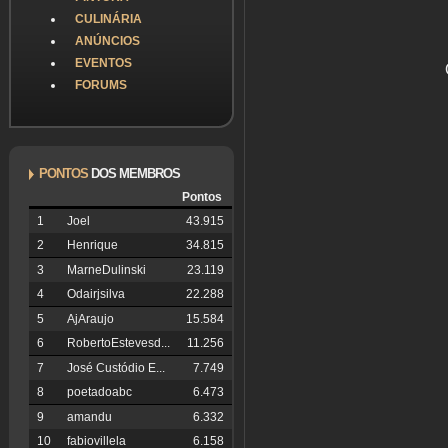
CULINÁRIA
ANÚNCIOS
EVENTOS
FORUMS
PONTOS
DOS MEMBROS
Pontos
1
Joel
43.915
2
Henrique
34.815
3
MarneDulinski
23.119
4
Odairjsilva
22.288
5
AjAraujo
15.584
6
RobertoEstevesd...
11.256
7
José Custódio E...
7.749
8
poetadoabc
6.473
9
amandu
6.332
10
fabiovillela
6.158