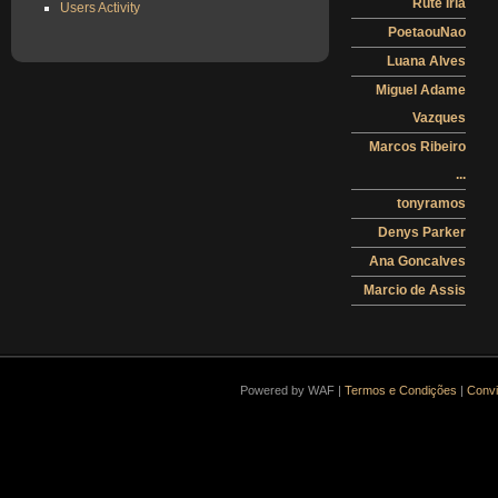
Rute Iria
Users Activity
PoetaouNao
Luana Alves
Miguel Adame
Vazques
Marcos Ribeiro
...
tonyramos
Denys Parker
Ana Goncalves
Marcio de Assis
Powered by WAF |
Termos e Condições
|
Convi