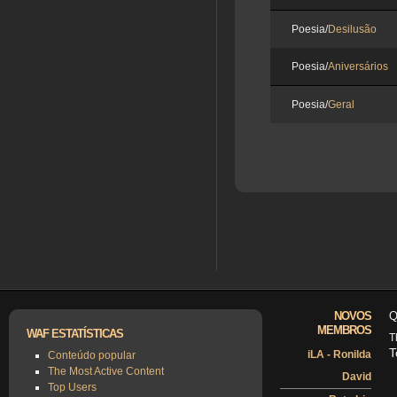
Poesia/
Desilusão
Poesia/
Aniversários
Poesia/
Geral
NOVOS
Q
MEMBROS
WAF ESTATÍSTICAS
T
T
iLA - Ronilda
Conteúdo popular
The Most Active Content
David
Top Users