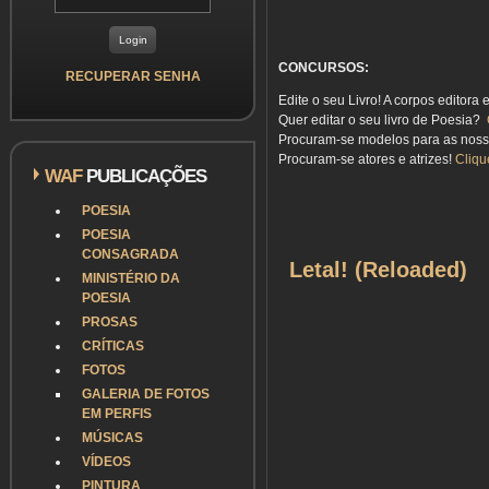
CONCURSOS:
RECUPERAR SENHA
Edite o seu Livro! A corpos editora 
Quer editar o seu livro de Poesia?
Procuram-se modelos para as nos
Procuram-se atores e atrizes!
Cliqu
WAF
PUBLICAÇÕES
POESIA
POESIA
CONSAGRADA
Letal! (Reloaded)
MINISTÉRIO DA
POESIA
PROSAS
CRÍTICAS
FOTOS
GALERIA DE FOTOS
EM PERFIS
MÚSICAS
VÍDEOS
PINTURA