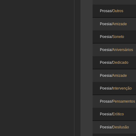
Prosas/
Outros
Poesia/
Amizade
Poesia/
Soneto
Poesia/
Aniversários
Poesia/
Dedicado
Poesia/
Amizade
Poesia/
Intervenção
Prosas/
Pensamentos
Poesia/
Erótico
Poesia/
Desilusão