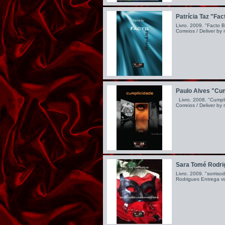
Patrícia Taz "Fac
Livro. 2009. "Facto Bi
Correios / Deliver by
Paulo Alves "Cu
Livro. 2008. "Cumpli
Correios / Deliver by
Sara Tomé Rodrig
Livro. 2009. "sorris
Rodrigues Entrega via