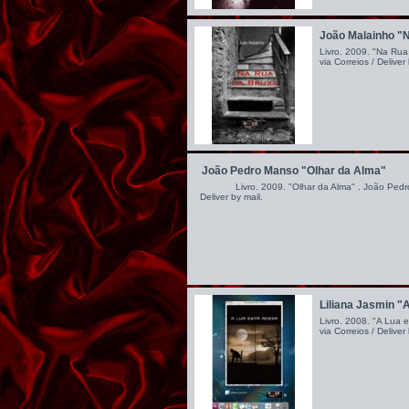
João Malainho "
Livro. 2009. "Na Rua
via Correios / Deliver
João Pedro Manso "Olhar da Alma"
Livro. 2009. "Olhar da Alma" . João Pedro M
Deliver by mail.
Liliana Jasmin "
Livro. 2008. "A Lua e
via Correios / Deliver