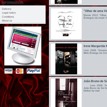
INFORMATION
Delivery
"Olhar de uma Vi
Legal notice
Ebook. 2012. "Olhar 
Conditions
Entregue via email / 
About us
Irene Margarida M
Livro. 2008. "Soneto
Melo Entrega via Corr
João Bruno de Sá
Livro. 2009. "Amor
João Bruno de Sá Gon
Deliver by mail.