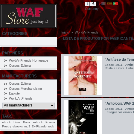
€
$
Currency
Início
>
WorldArtFriends
CATEGORIES
LISTA DE PRODUTOS POR FABRICANT
PARTNERS
"Antítese do Te
WoldArtFriends Homepage
Ebook. 2011. "Antíte
Corpos Editora
Costa e Costa. Entreg
MANUFACTURERS
Corpos Editora
Corpos Merchandising
Egoiste
WorldArtFriends
"Antologia WAF 
Ebook. 2011. "Antolo
Entregue via email / 
TAGS
ebook
Livro
Book
e-book
Poesia
Poetry
ebooks
mp3
Ex-Ricardo
rock