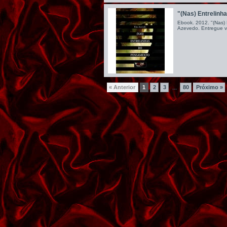
"(Nas) Entrelin
Ebook. 2012. "(Nas)
Azevedo. Entregue via
« Anterior
1
2
3
80
Próximo »
...