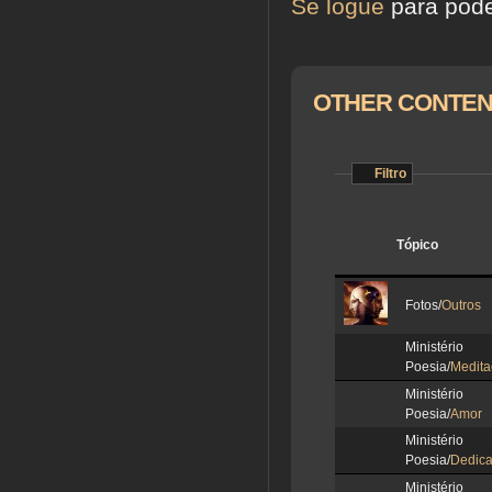
Se logue
para pode
OTHER CONTEN
Filtro
Tópico
Fotos/
Outros
Ministér
Poesia/
Medita
Ministér
Poesia/
Amor
Ministér
Poesia/
Dedic
Ministér