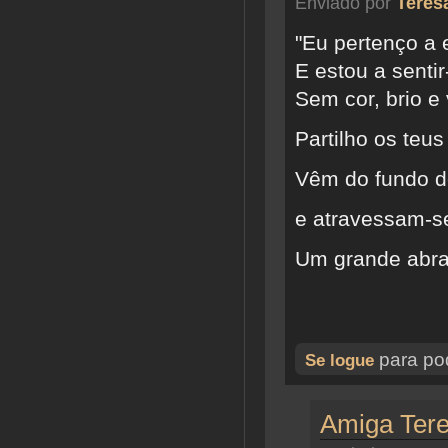
Enviado por
Teres
"Eu pertenço a 
E estou a senti
Sem cor, brio e v
Partilho os teu
Vêm do fundo d
e atravessam-se
Um grande abr
para pod
Se logue
Amiga Tere