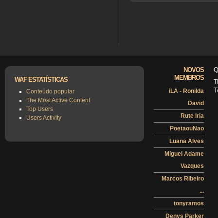
NOVOS
Q
MEMBROS
WAF ESTATÍSTICAS
T
T
iLA - Ronilda
Conteúdo popular
The Most Active Content
David
Top Users
Rute Iria
Users Activity
PoetaouNao
Luana Alves
Miguel Adame
Vazques
Marcos Ribeiro
...
tonyramos
Denys Parker