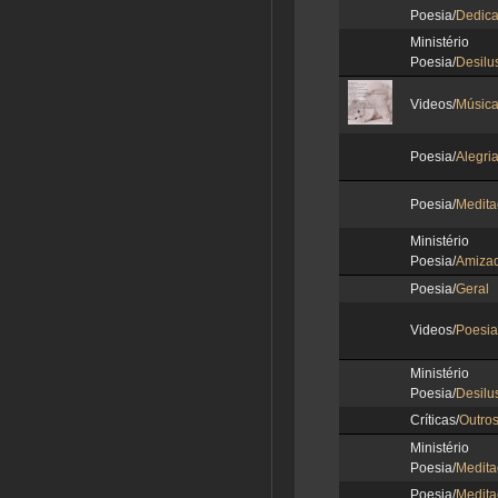
Poesia/
Dedic
Ministér
Poesia/
Desilu
Videos/
Músic
Poesia/
Alegri
Poesia/
Medita
Ministér
Poesia/
Amiza
Poesia/
Geral
Videos/
Poesia
Ministér
Poesia/
Desilu
Críticas/
Outro
Ministér
Poesia/
Medita
Poesia/
Medita