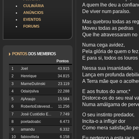
A quem lhe deu a confian
CULINÁRIA
De viver num paraíso.
ANÚNCIOS
EVENTOS
Mas quebrou todas as reg
FORUMS
Moveu todas as pedras
Que lhe atravessaram no
Numa cega avidez,
Pela glória de quem o fez
PONTOS
DOS MEMBROS
E para si, todos os louros
Pontos
Nessa sua insanidade,
1
Joel
43.915
Lança em profunda debil
2
Henrique
34.815
A Terra mãe que o acolhe
3
MarneDulinski
23.119
E aos frutos do amor,*
4
Odairjsilva
22.288
Distorce-os do seu real va
5
AjAraujo
15.584
Numa amálgama de perve
6
RobertoEstevesd...
11.256
O seu instinto predador,
7
José Custódio E...
7.749
Incita-o a infligir dor
8
poetadoabc
6.473
Como mera satisfação pe
9
amandu
6.332
10
fabiovillela
6.158
Eu pertenço a esta raça,