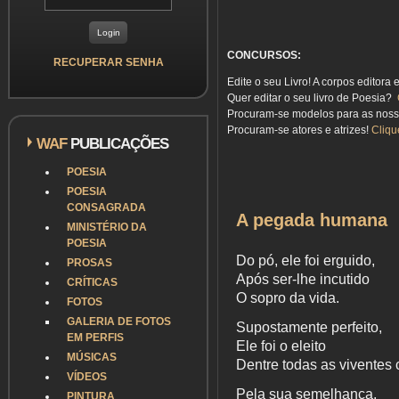
CONCURSOS:
RECUPERAR SENHA
Edite o seu Livro! A corpos editora 
Quer editar o seu livro de Poesia?
Procuram-se modelos para as nos
Procuram-se atores e atrizes!
Cliqu
WAF
PUBLICAÇÕES
POESIA
POESIA
CONSAGRADA
A pegada humana
MINISTÉRIO DA
POESIA
Do pó, ele foi erguido,
PROSAS
Após ser-lhe incutido
CRÍTICAS
O sopro da vida.
FOTOS
GALERIA DE FOTOS
Supostamente perfeito,
EM PERFIS
Ele foi o eleito
MÚSICAS
Dentre todas as viventes c
VÍDEOS
Pela sua semelhança,
PINTURA