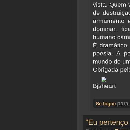
vista. Quem 
de destruiçã
armamento e
dominar, fi
humano camin
É dramático
poesia. A p
mundo de um
Obrigada pel
Bjs
para 
Se logue
"Eu pertenço 